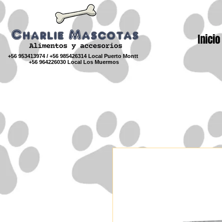
Inicio
+56 953413974 / +56 985426314 Local Puerto Montt
+56 964226030 Local Los Muermos