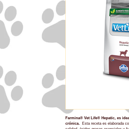
Farmina® Vet Life® Hepatic, es idea
crónica. 
 Esta receta es elaborada co
calidad, ácidos grasos esenciales y f