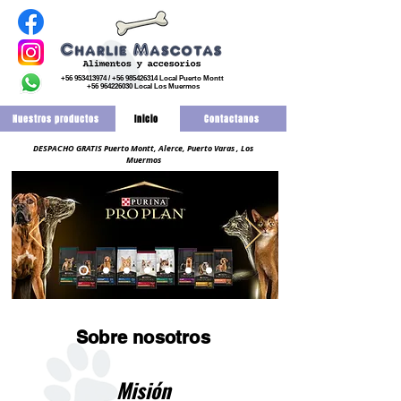
+56 953413974
/
+56 985426314
Local Puerto Montt
+56 964226030
Local Los Muermos
Nuestros productos
Inicio
Contactanos
DESPACHO GRATIS Puerto Montt, Alerce, Puerto Varas , Los
Muermos
Sobre nosotros
Misión