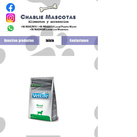
+56 953413974
/
+56 985426314
Local Puerto Montt
+56 964226030
Local Los Muermos
Nuestros productos
Inicio
Contactanos