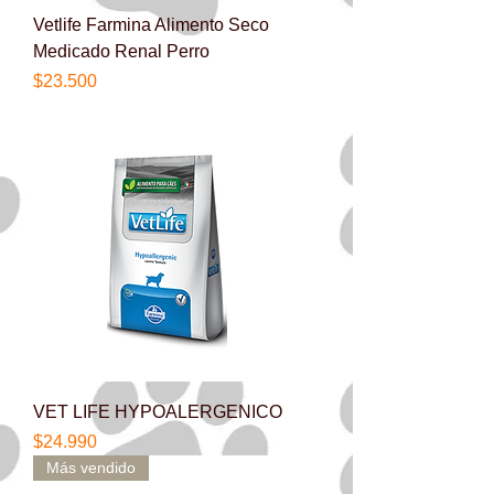
Vetlife Farmina Alimento Seco
Medicado Renal Perro
Precio
$23.500
VET LIFE HYPOALERGENICO
Precio
$24.990
Más vendido